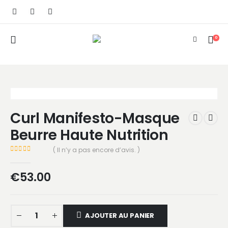
0
Curl Manifesto-Masque
Beurre Haute Nutrition
( Il n’y a pas encore d’avis. )
0
Sur 5
€
53.00
AJOUTER AU PANIER