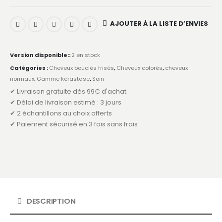
AJOUTER À LA LISTE D’ENVIES
Version disponible::
2 en stock
Catégories :
Cheveux bouclés frisés
,
Cheveux colorés
,
cheveux
normaux
,
Gamme kérastase
,
Soin
✔ Livraison gratuite dès 99€ d'achat
✔ Délai de livraison estimé : 3 jours
✔ 2 échantillons au choix offerts
✔ Paiement sécurisé en 3 fois sans frais
DESCRIPTION