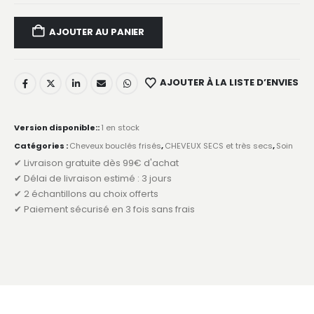
AJOUTER AU PANIER
AJOUTER À LA LISTE D’ENVIES
Version disponible::
1 en stock
Catégories :
Cheveux bouclés frisés
,
CHEVEUX SECS et très secs
,
Soin
✔ Livraison gratuite dès 99€ d'achat
✔ Délai de livraison estimé : 3 jours
✔ 2 échantillons au choix offerts
✔ Paiement sécurisé en 3 fois sans frais