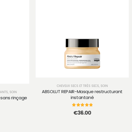
CHEVEUX SECS ET TRÈS SECS
,
SOIN
ABSOLUT REPAIR-Masque restructurant
FANTS
,
SOIN
instantané
 sans rinçage
0
sur 5
€
36.00