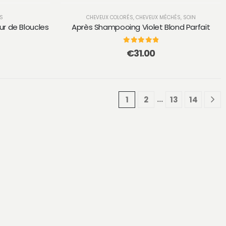
ÉS
CHEVEUX COLORÉS
,
CHEVEUX MÉCHÉS
,
SOIN
r de Bloucles
Après Shampooing Violet Blond Parfait
0
sur 5
€
31.00
…
1
2
13
14