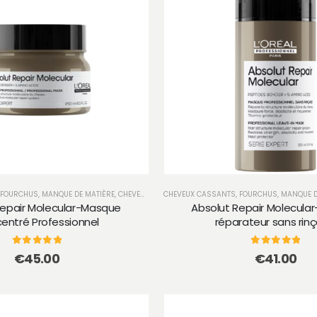
 FOURCHUS, MANQUE DE MATIÈRE
,
CHEVEUX SECS ET TRÈS SECS
CHEVEUX CASSANTS, FOURCHUS, MANQUE D
,
SOIN
Repair Molecular-Masque
Absolut Repair Molecula
entré Professionnel
réparateur sans rin
0
sur 5
0
sur 5
€
45.00
€
41.00