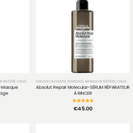
E MATIÈRE
,
CHEVEUX SECS ET TRÈS SECS
CHEVEUX CASSANTS, FOURCHUS, MANQUE DE MATIÈRE
,
SOIN
,
CHEVEUX SECS ET TRÈS SECS
r-Masque
Absolut Repair Molecular-SÉRUM RÉPARATEUR
çage
À RINCER​
0
sur 5
€
45.00