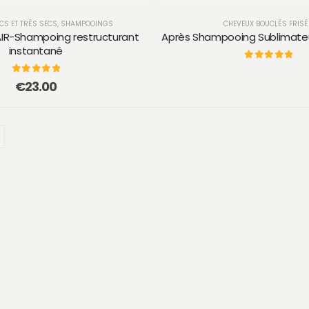
CS ET TRÈS SECS
,
SHAMPOOINGS
CHEVEUX BOUCLÉS FRIS
IR-Shampoing restructurant
Après Shampooing Sublimateu
instantané
0
sur 5
0
sur 5
€
23.00