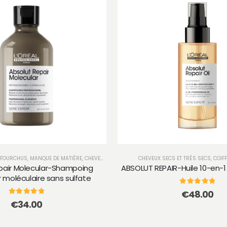
 FOURCHUS, MANQUE DE MATIÈRE
,
CHEVEUX SECS ET TRÈS SECS
CHEVEUX SECS ET TRÈS SECS
,
SHAMPOOINGS
,
COIF
pair Molecular-Shampoing
ABSOLUT REPAIR-Huile 10-en-1
 moléculaire sans sulfate
0
sur 5
€
48.00
0
sur 5
€
34.00