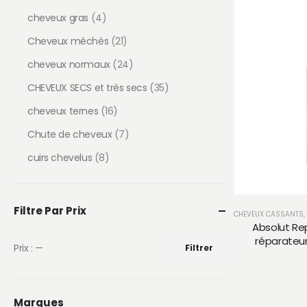
cheveux gras
(4)
Cheveux méchés
(21)
cheveux normaux
(24)
CHEVEUX SECS et très secs
(35)
cheveux ternes
(16)
Chute de cheveux
(7)
cuirs chevelus
(8)
Filtre Par Prix
CHEVEUX CASSANTS,
Absolut Re
réparateur
Prix :
—
Filtrer
Prix
Prix
min
max
Marques