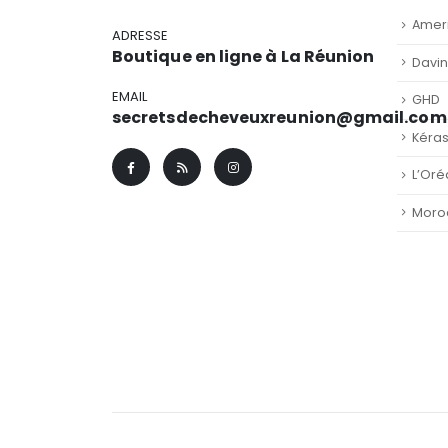
Amer
ADRESSE
Boutique en ligne à La Réunion
Davi
EMAIL
GHD
secretsdecheveuxreunion@gmail.com
Kéra
L’Oré
Moro