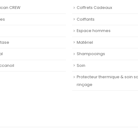
ican CREW
Coffrets Cadeaux
nes
Coiffants
Espace hommes
stase
Matériel
al
Shampooings
ccanoil
Soin
Protecteur thermique & soin s
rinçage