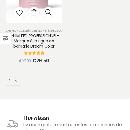
CHEVEUX COLORÉS
,
CHEVEUX MÉCHÉS
,
SOIN
UNLIMITED PROFESSIONNEL-
Masque à la figue de
barbarie Dream Color
0
sur 5
Le
Le
€
29.50
€
59.00
prix
prix
initial
actuel
était :
est :
€59.00.
€29.50.
Livraison
Livraison gratuite sur toutes les commandes de