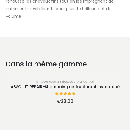
réhausse les cheveux fins tout en les imprégnant de
nutriments revitalisants pour plus de brillance et de
volume
Dans la même gamme
CHEVEUX SECS ET TRÈS SECS
,
SHAMPOOINGS
ABSOLUT REPAIR-Shampoing restructurant instantané
0
sur 5
€
23.00