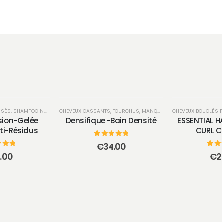
ISÉS
,
SHAMPOOINGS
CHEVEUX CASSANTS, FOURCHUS, MANQUE DE MATIÈRE
CHEVEUX BOUCLÉS 
,
SHAMPOO
sion-Gelée
Densifique -Bain Densité
ESSENTIAL H
ti-Résidus
CURL C
0
sur 5
€
34.00
 5
0
su
.00
€
2