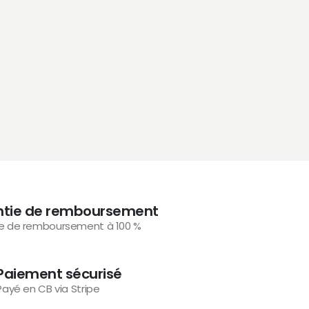
Symbio
Symbiose an
cuir che
se
0
s
€
191.00
ntie de remboursement
e de remboursement à 100 %
Paiement sécurisé
Payé en CB via Stripe