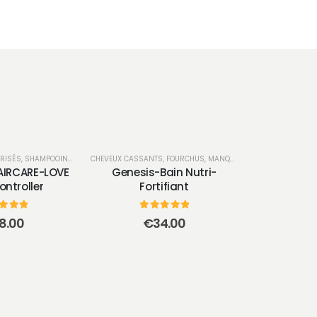
FRISÉS
INGS
,
SHAMPOOINGS
CHEVEUX CASSANTS, FOURCHUS, MANQUE DE MATIÈRE
,
CHUTE D
AIRCARE-LOVE
Genesis-Bain Nutri-
ontroller
Fortifiant
r 5
0
sur 5
8.00
€
34.00
CUIRS CHEVELUS