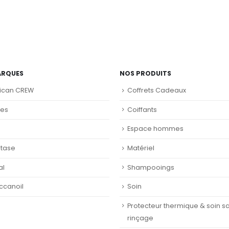
ARQUES
NOS PRODUITS
ican CREW
Coffrets Cadeaux
nes
Coiffants
Espace hommes
stase
Matériel
al
Shampooings
ccanoil
Soin
Protecteur thermique & soin s
rinçage