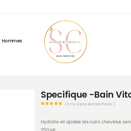
Hommes
Specifique -Bain Vi
( Il n’y a pas encore d’avis. )
0
Sur 5
Hydrate et apaise les cuirs chevelus se
250 ML