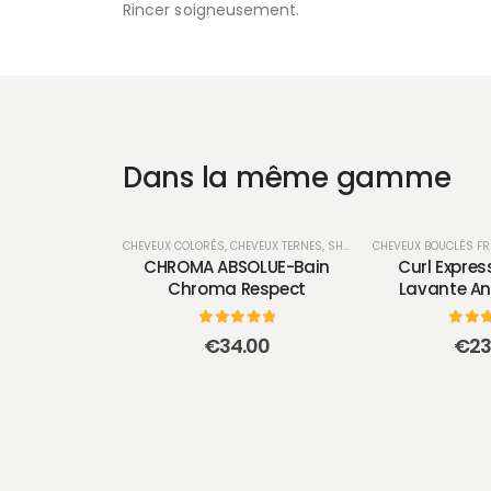
Rincer soigneusement.
Dans la même gamme
CHEVEUX COLORÉS
,
CHEVEUX TERNES
,
SHAMPOOINGS
CHEVEUX BOUCLÉS FR
CHROMA ABSOLUE-Bain
Curl Expres
Chroma Respect
Lavante An
0
sur 5
0
sur
€
34.00
€
23