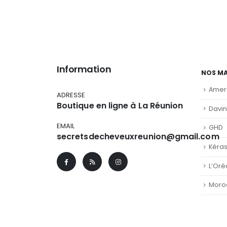
Information
NOS M
Amer
ADRESSE
Boutique en ligne à La Réunion
Davi
EMAIL
GHD
secretsdecheveuxreunion@gmail.com
Kéra
L’Oré
Moro