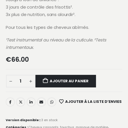
3 jours de contrôle des frisottis².
3x plus de nutrition, sans alourdir².
Pour tous les types de cheveux abîmés.
¹Test instrumental au niveau de la cuticule. ²Tests
intrumentaux.
€
66.00
AJOUTER AU PANIER
AJOUTER À LA LISTE D’ENVIES
Version disponible::
3 en stock
Catégories :
Cheveux cassants, fourchus, manque de matière
,