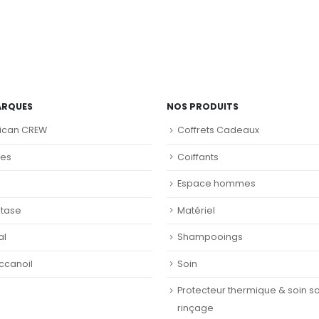
ARQUES
NOS PRODUITS
ican CREW
Coffrets Cadeaux
nes
Coiffants
Espace hommes
stase
Matériel
al
Shampooings
ccanoil
Soin
Protecteur thermique & soin s
rinçage