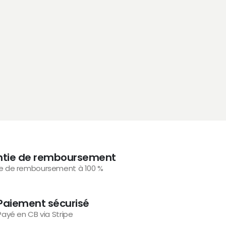
Symbio
Symbiose an
cuir che
se
0
s
€
191.00
ntie de remboursement
e de remboursement à 100 %
Paiement sécurisé
Payé en CB via Stripe