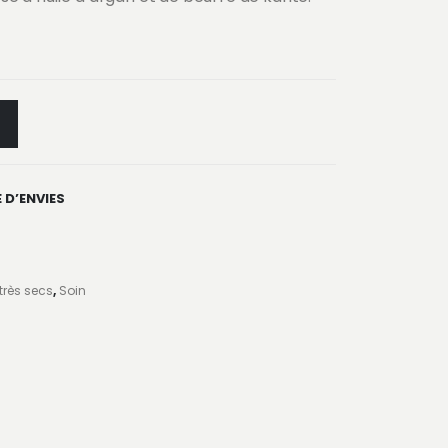
 D’ENVIES
très secs
,
Soin