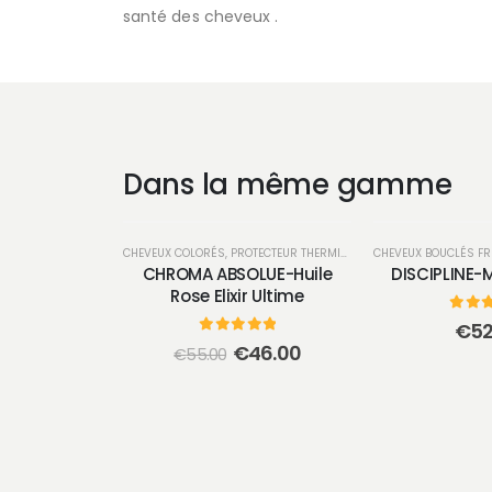
santé des cheveux .
Dans la même gamme
CHEVEUX COLORÉS
,
PROTECTEUR THERMIQUE & SOIN SANS RINÇAGE
CHEVEUX BOUCLÉS FR
CHROMA ABSOLUE-Huile
DISCIPLINE-
Rose Elixir Ultime
0
sur
€
52
0
sur 5
Le
Le
€
46.00
€
55.00
prix
prix
initial
actuel
était :
est :
€55.00.
€46.00.