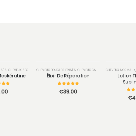
ISÉS
,
SOIN
,
CHEVEUX SECS ET TRÈS SECS
CHEVEUX BOUCLÉS FRISÉS
,
SOIN
,
CHEVEUX CASSANTS, FOURCHUS, MANQUE DE MATIÈRE
CHEVEUX NORMAUX
Maskératine
Élixir De Réparation
Lotion 
Subli
 5
0
sur 5
.00
€
39.00
0
su
€
4