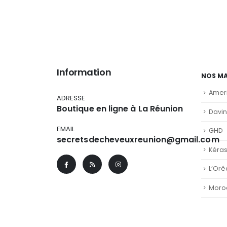
Information
NOS M
Amer
ADRESSE
Boutique en ligne à La Réunion
Davi
EMAIL
GHD
secretsdecheveuxreunion@gmail.com
Kéra
L’Oré
Moro