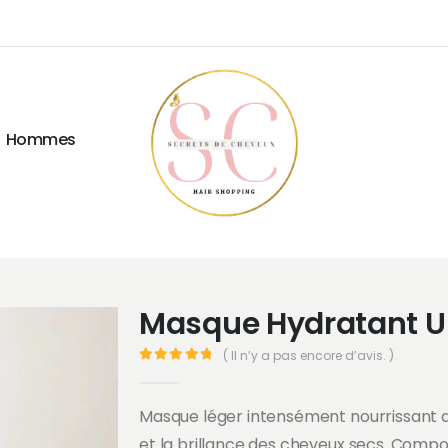
Hommes
Masque Hydratant Ul
( Il n’y a pas encore d’avis. )
0
Sur 5
Masque léger intensément nourrissant qui 
et la brillance des cheveux secs. Compos