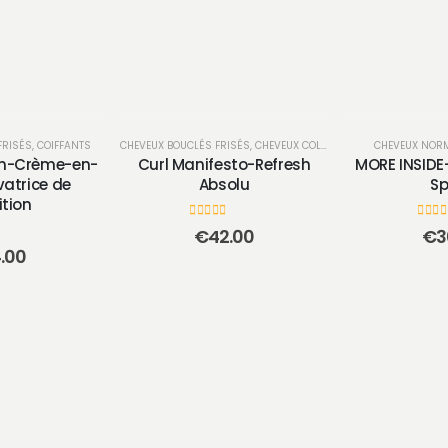
FRISÉS
,
COIFFANTS
CHEVEUX BOUCLÉS FRISÉS
,
CHEVEUX COLORÉS
,
COIFFANTS
CHEVEUX NOR
,
GAMME
ion-Crème-en-
Curl Manifesto-Refresh
MORE INSIDE
vatrice de
Absolu
Sp
ition
0
sur 5
0
sur
€
42.00
€
3
.00