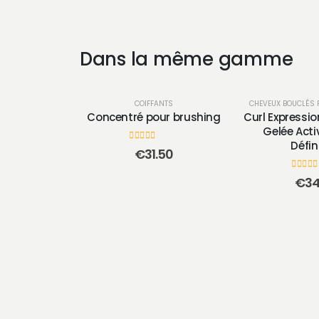
Dans la même gamme
COIFFANTS
CHEVEUX BOUCLÉS 
Concentré pour brushing
Curl Express
Gelée Acti
Défin
0
sur 5
€
31.50
0
sur 5
€
34