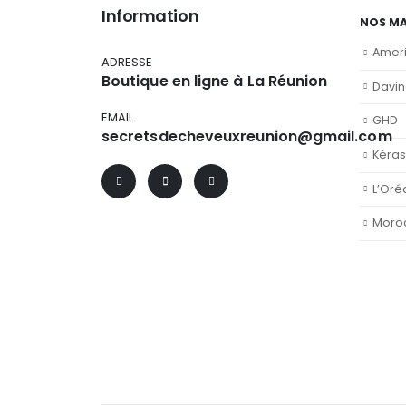
Information
NOS M
Amer
ADRESSE
Boutique en ligne à La Réunion
Davi
EMAIL
GHD
secretsdecheveuxreunion@gmail.com
Kéras
L’Oré
Moro