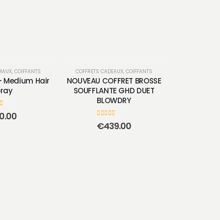
MAUX
 KÉRASTASE
,
COIFFANTS
,
SOIN
COFFRETS CADEAUX
,
COIFFANTS
- Medium Hair
NOUVEAU COFFRET BROSSE
ray
SOUFFLANTE GHD DUET
BLOWDRY
 5
0.00
0
sur 5
€
439.00
COFFRETS C
NOUVEAU CO
GHD GOL
0
su
€