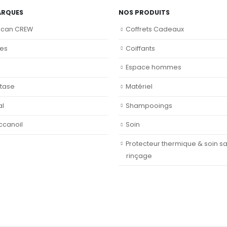
ARQUES
NOS PRODUITS
ican CREW
Coffrets Cadeaux
nes
Coiffants
Espace hommes
tase
Matériel
al
Shampooings
ccanoil
Soin
Protecteur thermique & soin s
rinçage