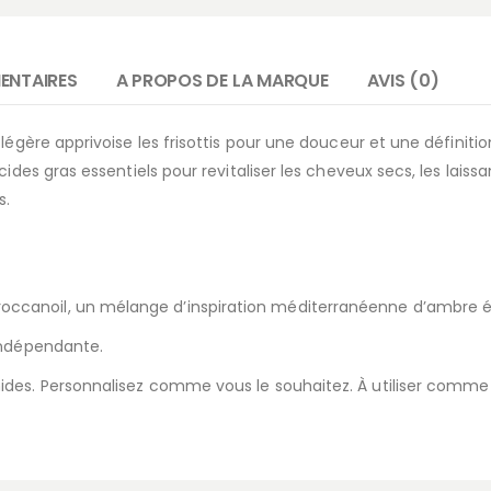
ENTAIRES
A PROPOS DE LA MARQUE
AVIS (0)
égère apprivoise les frisottis pour une douceur et une définition 
cides gras essentiels pour revitaliser les cheveux secs, les lais
s.
canoil, un mélange d’inspiration méditerranéenne d’ambre épi
indépendante.
ides. Personnalisez comme vous le souhaitez. À utiliser comme