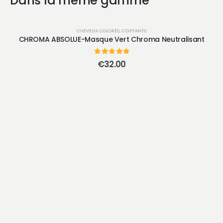
Dans la même gamme
CHEVEUX COLORÉS
,
COIFFANTS
CHROMA ABSOLUE-Masque Vert Chroma Neutralisant
0
sur 5
€
32.00