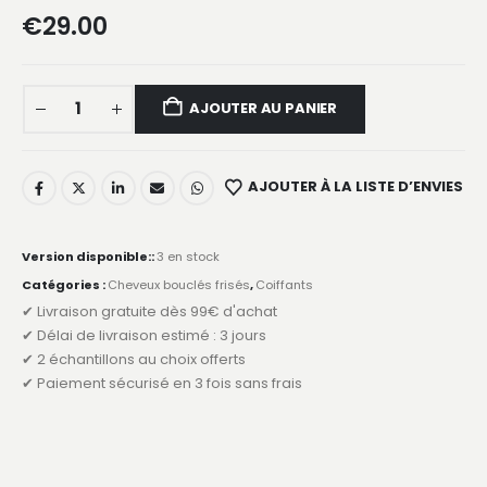
€
29.00
AJOUTER AU PANIER
AJOUTER À LA LISTE D’ENVIES
Version disponible::
3 en stock
Catégories :
Cheveux bouclés frisés
,
Coiffants
✔ Livraison gratuite dès 99€ d'achat
✔ Délai de livraison estimé : 3 jours
✔ 2 échantillons au choix offerts
✔ Paiement sécurisé en 3 fois sans frais