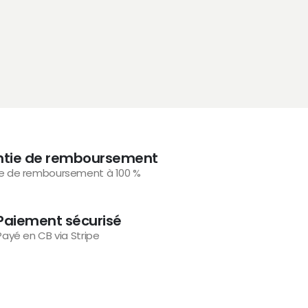
0
su
€
ntie de remboursement
e de remboursement à 100 %
Paiement sécurisé
Payé en CB via Stripe