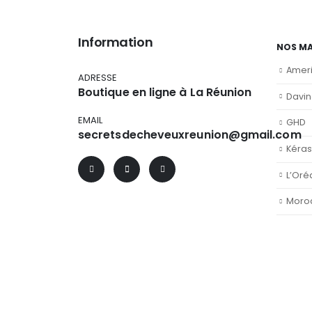
Information
NOS M
Amer
ADRESSE
Boutique en ligne à La Réunion
Davi
EMAIL
GHD
secretsdecheveuxreunion@gmail.com
Kéras
L’Oré
Moro