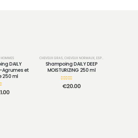
E HOMMES
CHEVEUX GRAS
,
CHEVEUX NORMAUX
,
ESPACE HOMMES
,
SHAMPO
ng DAILY
Shampoing DAILY DEEP
-Agrumes et
MOISTURIZING 250 ml
 250 ml
0
sur 5
€
20.00
 5
1.00
ESPA
Spray Mat 
Cheve