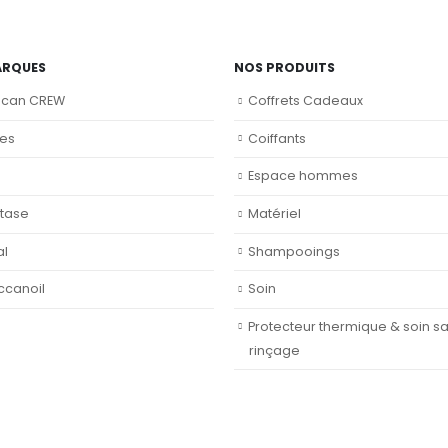
ARQUES
NOS PRODUITS
ican CREW
Coffrets Cadeaux
nes
Coiffants
Espace hommes
tase
Matériel
al
Shampooings
ccanoil
Soin
Protecteur thermique & soin s
rinçage