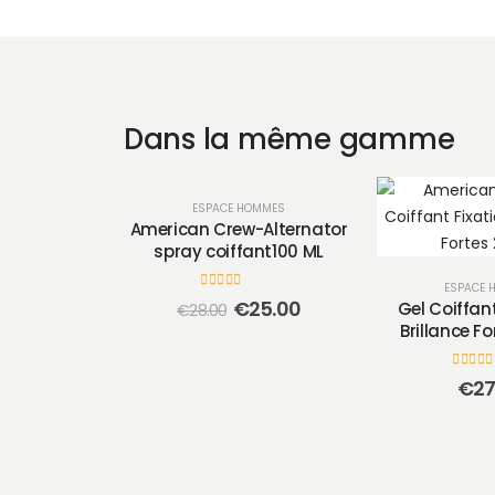
Dans la même gamme
ESPACE HOMMES
American Crew-Alternator
spray coiffant100 ML
ESPACE 
0
sur 5
Le
Le
€
25.00
Gel Coiffant
€
28.00
prix
prix
Brillance F
initial
actuel
était :
est :
0
sur 5
€28.00.
€25.00.
€
27