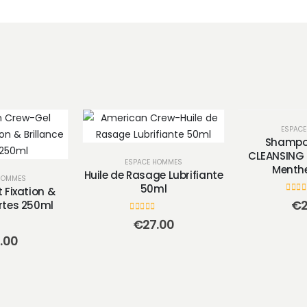
ESPAC
Shampoi
CLEANSING 
ESPACE HOMMES
Menthe
Huile de Rasage Lubrifiante
HOMMES
50ml
 Fixation &
0
sur
€
2
ortes 250ml
0
sur 5
€
27.00
.00